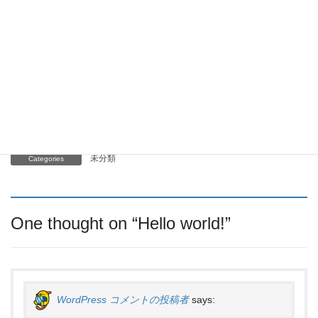
Facebook
X
Bluesky
Hatena
LINE
Threads
Copy
未分類
Categories
One thought on “
Hello world!
”
WordPress コメントの投稿者
says: